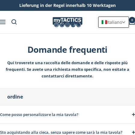
Lieferung in der Regel innerhalb 10 Werktagen
Salta
myTACTICS
al
0
Italiano
Navigazione
contenuto
Domande frequenti
Qui troverete una raccolta delle domande e delle risposte più
frequenti. Se avete una richiesta molto specifica, non esitate a
contattarci direttamente.
ordine
Come posso personalizzare la mia tavola?
Sto acquistando alla cieca, senza sapere come sarà la mia tavola?