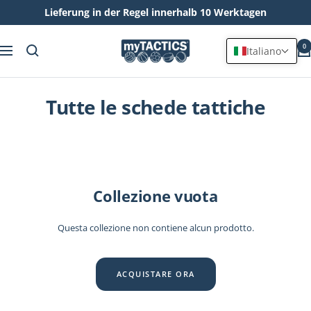
Lieferung in der Regel innerhalb 10 Werktagen
Salta
myTACTICS
al
0
Italiano
Navigazione
contenuto
Tutte le schede tattiche
Collezione vuota
Questa collezione non contiene alcun prodotto.
ACQUISTARE ORA